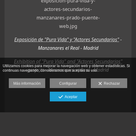
Exposición de "Pura Vida" y "Actores Secundarios"
-
Manzanares el Real - Madrid
Exhibition of "Pura Vida" and "Actores Secundarios"
Utilizamos cookies para mejorar la navegación web y obtener estadísticas. Si
projects - Manzanares el Real - Madrid
continuas navegando, consideramos que aceptas su uso.
Más información
Configurar
Rechazar
Aceptar