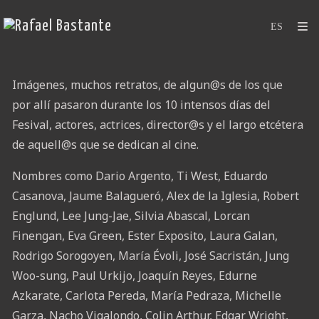
Imágenes, muchos retratos, de algun@s de los que
por allí pasaron durante los 10 intensos días del
Fesival, actores, actrices, director@s y el largo etcétera
de aquell@s que se dedican al cine.
Nombres como Dario Argento, Ti West, Eduardo
Casanova, Jaume Balagueró, Alex de la Iglesia, Robert
Englund, Lee Jung-Jae, Silvia Abascal, Lorcan
Finengan, Eva Green, Ester Exposito, Laura Galan,
Rodrigo Sorogoyen, María Évoli, José Sacristán, Jung
Woo-sung, Paul Urkijo, Joaquín Reyes, Edurne
Azkarate, Carlota Pereda, María Pedraza, Michelle
Garza, Nacho Vigalondo, Colin Arthur, Edgar Wright,